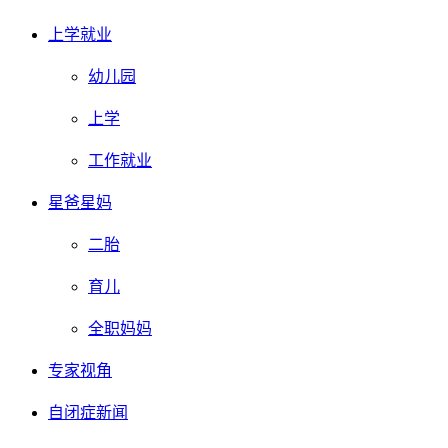
上学就业
幼儿园
上学
工作就业
星爸星妈
二胎
育儿
全职妈妈
专家视角
自闭症新闻