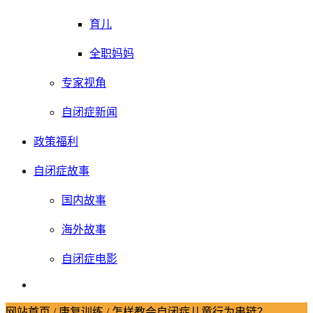
育儿
全职妈妈
专家视角
自闭症新闻
政策福利
自闭症故事
国内故事
海外故事
自闭症电影
网站首页
/
康复训练
/
怎样教会自闭症儿童行为串链？