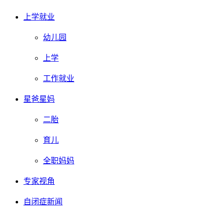
上学就业
幼儿园
上学
工作就业
星爸星妈
二胎
育儿
全职妈妈
专家视角
自闭症新闻