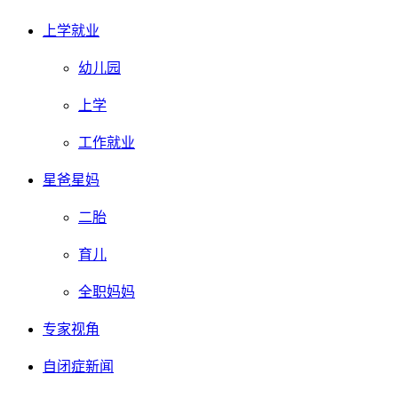
上学就业
幼儿园
上学
工作就业
星爸星妈
二胎
育儿
全职妈妈
专家视角
自闭症新闻