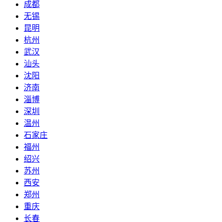
成都
无锡
昆明
杭州
武汉
汕头
沈阳
济南
淄博
深圳
温州
石家庄
福州
绍兴
苏州
西安
郑州
重庆
长春