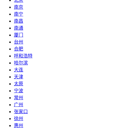
北京
南京
南宁
南昌
南通
厦门
台州
合肥
呼和浩特
哈尔滨
大连
天津
太原
宁波
常州
广州
张家口
徐州
惠州