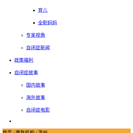
育儿
全职妈妈
专家视角
自闭症新闻
政策福利
自闭症故事
国内故事
海外故事
自闭症电影
首页
/
康复机构
/ 温州