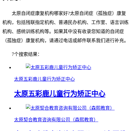
太原自闭症康复机构哪家好?太原自闭症（孤独症）康复
机构，包括残联指定机构、普通民办机构、工作室、语言训练
机构、感统训练机构等。如果其中没有收录您知道的自闭症
（孤独症）康复机构，请通过电话或邮件联系我们进行补充。
7个搜索结果：
太原五彩鹿儿童行为矫正中心
太原五彩鹿儿童行为矫正中心
太原契合教育咨询有限公司（森熙教育）