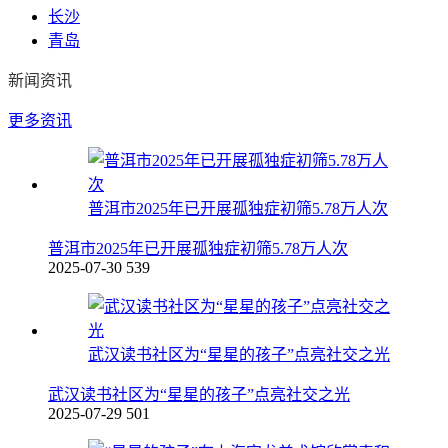
长沙
青岛
新闻资讯
更多资讯
普洱市2025年已开展孤独症初筛5.78万人次
普洱市2025年已开展孤独症初筛5.78万人次
2025-07-30
539
武汉读书社区为“星星的孩子”点亮社交之光
武汉读书社区为“星星的孩子”点亮社交之光
2025-07-29
501