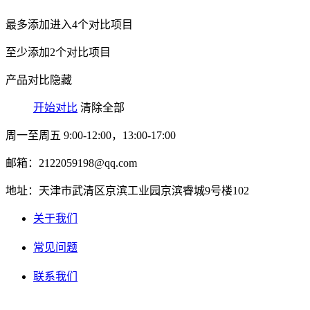
最多添加进入4个对比项目
至少添加2个对比项目
产品对比
隐藏
开始对比
清除全部
周一至周五 9:00-12:00，13:00-17:00
邮箱：2122059198@qq.com
地址：天津市武清区京滨工业园京滨睿城9号楼102
关于我们
常见问题
联系我们