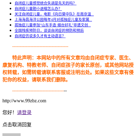
自闭症儿童感觉统合失调是先天的吗？
自闭症儿童胆小退缩怎么办？
关注自闭症儿童，电影《向日葵中队》在南京温...
上海海昌海洋公园每年4月对孤独症儿童及家属...
孤独症儿童参加“山东手造·烟台好礼”非遗文创...
全国残疾预防日，谈谈自闭症的预防和预后
自闭症仿说多久才有主动语言？
-------------------------------------
特此声明：本网站中的所有文章均由自闭症专家、医生、
康复机构、特教老师、自闭症孩子的家长原创，或其他网站授
权转载，如需转载请联系客服或注明出处。如果这些文章有侵
犯你的权益，请联系我们删除。
----------------------------------
--
http://www.99zbz.com
您好！
请登录
点击取消回复