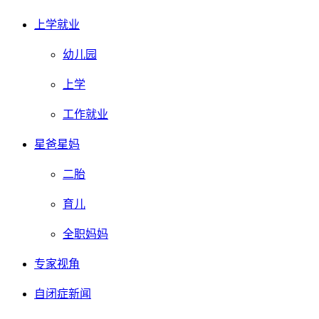
上学就业
幼儿园
上学
工作就业
星爸星妈
二胎
育儿
全职妈妈
专家视角
自闭症新闻